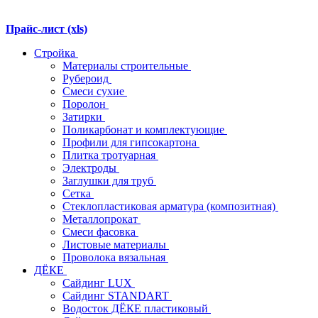
Прайс-лист (xls)
Стройка
Материалы строительные
Рубероид
Смеси сухие
Поролон
Затирки
Поликарбонат и комплектующие
Профили для гипсокартона
Плитка тротуарная
Электроды
Заглушки для труб
Сетка
Стеклопластиковая арматура (композитная)
Металлопрокат
Смеси фасовка
Листовые материалы
Проволока вязальная
ДЁКЕ
Сайдинг LUX
Сайдинг STANDART
Водосток ДЁКЕ пластиковый