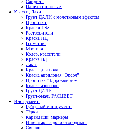
Сайдинг
Панели стеновые
Краски, Лаки
Грунт ДАЛИ с молотковым эфектом
Пропитки
Краски ПФ
Растворители
Краска НЦ
Герметик
Мастика
Колер, красители
Краска ВД
Лаки
Краска для пола
Краска акриловая "Ореол"
Пропитка "Здоровый дом"
Краска аэрозоль
Грунт ДАЛИ
Грунт-эмаль РАСЦВЕТ
Инструмент
Губцевый инструмент
Тёрки
Карандаши, маркеры
Инвентарь садово-огородный
Сверло