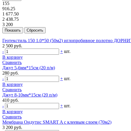
155
916.25
1 677.50
2 438.75
3 200
Геотекстиль 150 1.0*50 (50м2) иглопробивное полотно ДОРНИ
2 500 руб.
-
+
шт.
В корзину
Сравнить
Джут 5-6мм*15см (20 п/м)
280 руб.
-
+
шт.
В корзину
Сравнить
Джут 8-10мм*15см (20 п/м)
410 руб.
-
+
шт.
В корзину
Сравнить
Мембрана Ондутис SMART A с клеевым слоем (70м2)
3 200 руб.