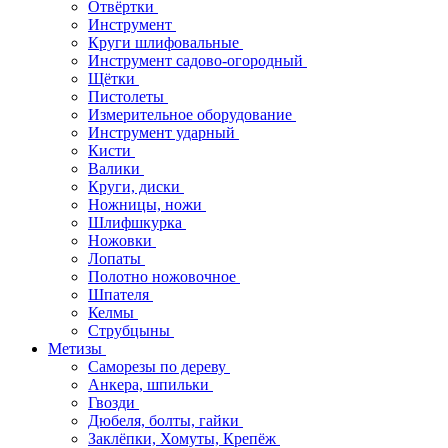
Отвёртки
Инструмент
Круги шлифовальные
Инструмент садово-огородный
Щётки
Пистолеты
Измерительное оборудование
Инструмент ударный
Кисти
Валики
Круги, диски
Ножницы, ножи
Шлифшкурка
Ножовки
Лопаты
Полотно ножовочное
Шпателя
Келмы
Струбцыны
Метизы
Саморезы по дереву
Анкера, шпильки
Гвозди
Дюбеля, болты, гайки
Заклёпки, Хомуты, Крепёж